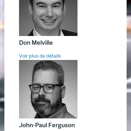
Stratégies de tarification
technologie
Excellence des services
Don Melville
Voir plus de détails
John-Paul Ferguson