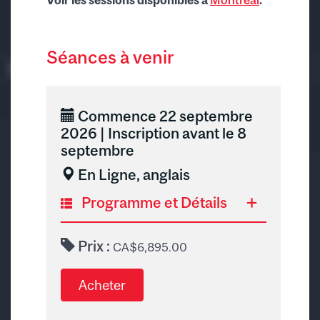
Voir les sessions disponibles à
Montréal
.
Séances à venir
Commence 22 septembre
2026 | Inscription avant le 8
septembre
En Ligne, anglais
Programme et Détails
Format
Prix :
CA$6,895.00
Ce programme propose une
combinaison d'apprentissage
autonome et de sessions en
direct en ligne. Les sessions en