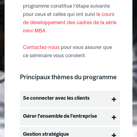
programme constitue l’étape suivante
pour ceux et celles qui ont suivi
le cours
de développement des cadres de la série
mini-MBA
Contactez-nous
pour vous assurer que
ce séminaire vous convient.
Principaux thèmes du programme
Se connecter avec les clients
Construire une position de leader
Gérer l'ensemble de l'entreprise
sur le marché
Comportement de l'acheteur
Acquérir une expérience de
Gestion stratégique