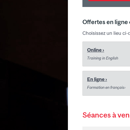
Offertes en ligne
Choisissez un lieu ci
Online ›
Training in English
En ligne ›
Formation en français›
Séances à ven