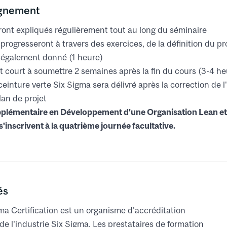
 de l'histoire de Lean et des concepts
 modes de défaillance (FMEA)
ignement
illages
joutée, non-valeur ajoutée
ler -
maintien des améliorations
ont expliqués régulièrement tout au long du séminaire
onnées
n plan de contrôle
 progresseront à travers des exercices, de la définition du p
tion de la collecte des données
t audits
ons statistiques
également donné (1 heure)
e l'analyse des systèmes de mesure
 gains
t court à soumettre 2 semaines après la fin du cours (3-4 heu
iane, mode, gamme, écart-type
avail standard
rocessus
trôle et aperçu du contrôle statistique des processus
ceinture verte Six Sigma sera délivré après la correction de 
te d’un événement Kaizen ou d’un projet
s: Cp, Cpk, DPMO
an de projet
de la distribution gaussienne (normale)
ation
 la chaine de valeur (VSM)
upplémentaire en Développement d'une Organisation Lean et 
ître et définir -
définir le problème et le projet
er -
s'inscrivent à la quatrième journée facultative.
identifier les facteurs vitaux
raphie du processus
projets
ues et interprétation
projet (définition du projet, SIPOC)
tographie
es de base
objectifs
illage, goulot d'étranglement
es avancés : diagramme de dispersion, régression, etc.
l'équipe du projet
de l'amélioration du VSM
facteurs à améliorer
és
e
gma Certification est un organisme d'accréditation
de l'industrie Six Sigma. Les prestataires de formation