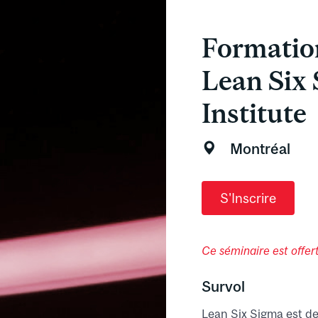
Formation
Lean Six 
Institute
Montréal
S'Inscrire
Ce séminaire est offert
Survol
Lean Six Sigma est de