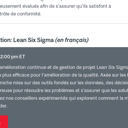
eusement évalués afin de s’assurer qu'ils satisfont à
le et systèmes anti-erreurs
trôle de conformité.
rship de Toyota et culture d'entreprise Lean et 
tale des employés
e (Jidoka)
tion: Lean Six Sigma
(en français)
 sur l'action
ravail standard
 12:00 pm ET
s Gemba (Gemba walk) et le Kata de coaching
amélioration continue et de gestion de projet Lean Six Sigm
tratégique – Hoshin Kanri
lus efficace pour l’amélioration de la qualité. Axée sur les 
stion quotidienne – Lean Daily Management System
proche mise sur des outils fondés sur les données, des décis
euse pour résoudre les problèmes et s’assurer que les solut
nez nos conseillers expérimentés qui explorent comment la 
der.
s