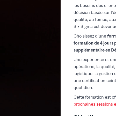
les besoins des clients
décision basée sur l'
qualité, au temps, au
Six Sigma est devenu
Choisissez d'une
form
formation de
4 jours
p
supplémentaire en Dé
Une expérience et une
opérations, la qualité
logistique, la gestion 
une certification cein
quotidien.
Cette formation est of
prochaines sessions en