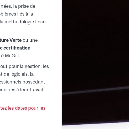
nnées, la prise de
blèmes liés à la
e la méthodologie Lean
ture Verte
ou une
e certification
té McGill.
ut pour la gestion, les
 de logiciels, la
rofessionnels possédant
ncipes à leur travail
tez les dates pour les