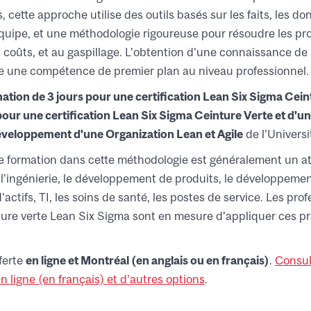
, cette approche utilise des outils basés sur les faits, les do
équipe, et une méthodologie rigoureuse pour résoudre les pro
x coûts, et au gaspillage. L'obtention d'une connaissance d
e une compétence de premier plan au niveau professionnel.
ation de 3 jours
pour une certification
Lean Six Sigma Cein
our une certification
Lean Six Sigma Ceinture Verte
et
d'un
veloppement d'une Organization Lean et Agile
de l'Universi
 formation dans cette méthodologie est généralement un ato
, l'ingénierie, le développement de produits, le développement
d'actifs, TI, les soins de santé, les postes de service. Les p
ture verte Lean Six Sigma sont en mesure d’appliquer ces pri
ferte
en ligne et Montréal (en anglais ou en français)
.
Consul
 ligne (en français) et d'autres options
.