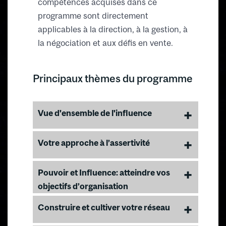
compétences acquises dans ce
programme sont directement
applicables à la direction, à la gestion, à
la négociation et aux défis en vente.
Principaux thèmes du programme
Vue d'ensemble de l'influence
Les repères des comportements
Votre approche à l’assertivité
influents
L'éthique dans le pouvoir de
Comprendre votre propre style et
Pouvoir et Influence: atteindre vos
l'influence et les techniques de
vos capacités
objectifs d’organisation
persuasion
Planification du rendement
L’influence par une devise
Construire et cultiver votre réseau
Source de pouvoir
d’échange