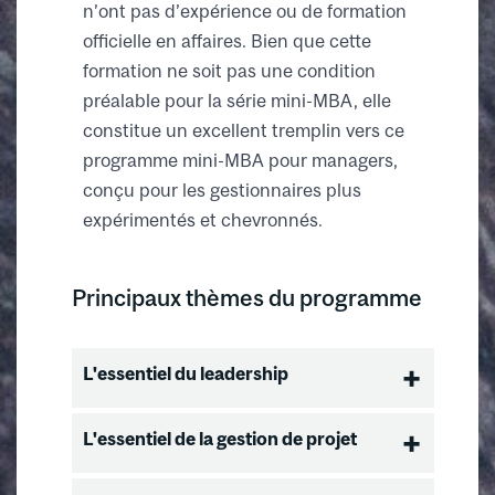
n’ont pas d’expérience ou de formation
officielle en affaires. Bien que cette
formation ne soit pas une condition
préalable pour la série mini-MBA, elle
constitue un excellent tremplin vers ce
programme mini-MBA pour managers,
conçu pour les gestionnaires plus
expérimentés et chevronnés.
Principaux thèmes du programme
L'essentiel du leadership
Comment être un bon membre
L'essentiel de la gestion de projet
d'équipe
Comprendre son style de
Gestion du temps